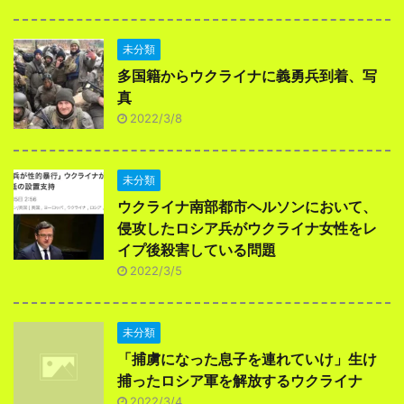
未分類
多国籍からウクライナに義勇兵到着、写
真
2022/3/8
未分類
ウクライナ南部都市ヘルソンにおいて、
侵攻したロシア兵がウクライナ女性をレ
イプ後殺害している問題
2022/3/5
未分類
「捕虜になった息子を連れていけ」生け
捕ったロシア軍を解放するウクライナ
2022/3/4