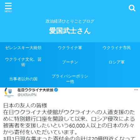
政治経済ひとりごとブログ
愛国武士さん
ゼレンスキー大統領
ウクライナ軍
ウクライナ市民
ウクライナ文化、芸
プーチン
ロシア軍
術
プライバシーポリシ
当事者以外の国
ー他