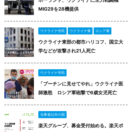
ポーランド、ウクライナに主力戦闘機
MIG29を28機提供
ウクライナ市民
ウクライナ軍
ロシア軍
ウクライナ東部の都市ハリコフ、国立大
学などが攻撃され21人死亡
ウクライナ市民
「プーチンに見せてやれ」ウクライナ医
師激怒 ロシア軍砲撃で6歳女児死亡
当事者以外の国
楽天グループ、募金受付始める。楽天ポ