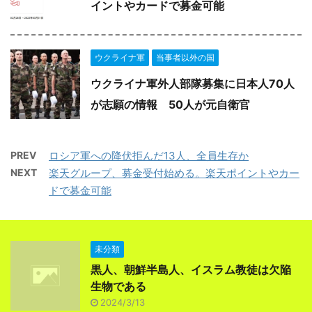
イントやカードで募金可能
ウクライナ軍
当事者以外の国
ウクライナ軍外人部隊募集に日本人70人
が志願の情報 50人が元自衛官
PREV
ロシア軍への降伏拒んだ13人、全員生存か
NEXT
楽天グループ、募金受付始める。楽天ポイントやカー
ドで募金可能
未分類
黒人、朝鮮半島人、イスラム教徒は欠陥
生物である
2024/3/13